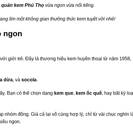
6 quán kem Phú Thọ
vừa ngon vừa nổi tiếng.
ng tìm một không gian thưởng thức kem tuyệt vời nhé!
ọ ngon
 với giới trẻ. Đây là thương hiệu kem huyền thoại từ năm 1958,
a dừa
, và
socola
.
gấy. Bạn có thể chọn dạng
kem que
,
kem ốc quế
, hay bất kỳ loạ
p nhóm đông. Giá cả lại vô cùng hợp lý, chỉ từ vài chục nghìn l
siêu ngon.