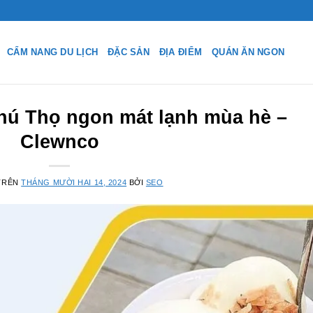
CẨM NANG DU LỊCH
ĐẶC SẢN
ĐỊA ĐIỂM
QUÁN ĂN NGON
hú Thọ ngon mát lạnh mùa hè –
Clewnco
TRÊN
THÁNG MƯỜI HAI 14, 2024
BỞI
SEO