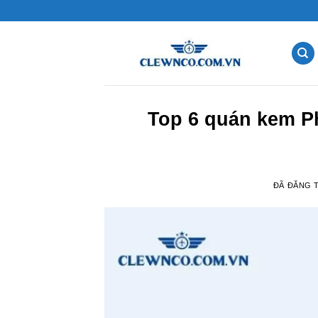
Chuyển
đến
nội
dung
Top 6 quán kem P
ĐÃ ĐĂNG 