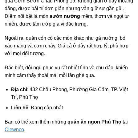
qua Cơm Sườn Châu Phong 19. Không gian ở đây thoáng
đãng, được bài trí đơn giản nhưng vẫn giữ sự gần gũi.
Điểm nổi bật là món
sườn nướng
mềm, thơm và ngọt tự
nhiên, được tẩm ướp gia vị đặc trưng.
Ngoài ra, quán còn có các món khác như gà nướng, bò
xào măng và cơm cháy. Giá cả ở đây rất hợp lý, phù hợp
với mọi đối tượng.
Đặc biệt, đội ngũ phục vụ rất nhiệt tình và chu đáo, khiến
mình cảm thấy thoải mái mỗi lần ghé qua.
Địa chỉ
: 432 Châu Phong, Phường Gia Cẩm, TP. Việt
Trì, Phú Thọ
Liên hệ
: Đang cập nhật
Bạn có thể xem thêm những
quán ăn ngon Phú Thọ
tại
Clewnco
.