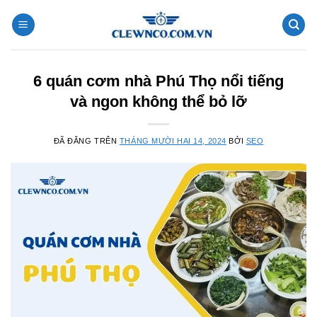
Chuyển
đến
nội
dung
6 quán cơm nhà Phú Thọ nổi tiếng
và ngon không thể bỏ lỡ
ĐÃ ĐĂNG TRÊN
THÁNG MƯỜI HAI 14, 2024
BỞI
SEO