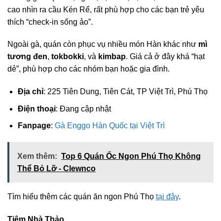
cao nhìn ra cầu Kén Rể, rất phù hợp cho các bạn trẻ yêu
thích “check-in sống ảo”.
Ngoài gà, quán còn phục vụ nhiều món Hàn khác như
mì
tương đen
,
tokbokki
, và
kimbap
. Giá cả ở đây khá “hạt
dẻ”, phù hợp cho các nhóm bạn hoặc gia đình.
Địa chỉ
: 225 Tiên Dung, Tiên Cát, TP Việt Trì, Phú Thọ
Điện thoại
: Đang cập nhật
Fanpage
:
Gà Enggo Hàn Quốc tại Việt Trì
Xem thêm:
Top 6 Quán Ốc Ngon Phú Thọ Không
Thể Bỏ Lỡ - Clewnco
Tìm hiểu thêm các quán ăn ngon Phú Thọ
tại đây
.
Tiệm Nhà Thảo