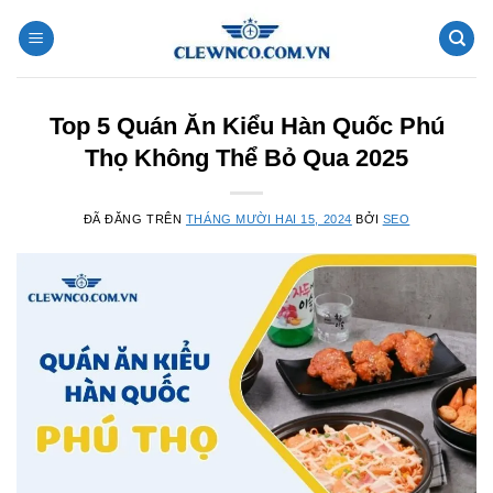
Chuyển
đến
nội
dung
Top 5 Quán Ăn Kiểu Hàn Quốc Phú
Thọ Không Thể Bỏ Qua 2025
ĐÃ ĐĂNG TRÊN
THÁNG MƯỜI HAI 15, 2024
BỞI
SEO