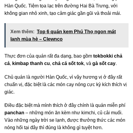
Hàn Quốc. Tiệm tọa lạc trên đường Hai Bà Trưng, với
không gian nhỏ xinh, tạo cảm giác gần gũi và thoải mái.
Xem thêm:
Top 6 quán kem Phú Thọ ngon mát
lạnh mùa hè – Clewnco
Thực đơn của quán rất đa dạng, bao gồm
tokbokki chả
cá
,
kimbap thanh cu
,
chả cá sốt tok
, và
gà sốt cay
.
Chủ quán là người Hàn Quốc, vì vậy hương vị ở đây rất
chuẩn vị, đặc biệt là các món cay nóng cực kỳ kích thích vị
giác.
Điều đặc biệt mà mình thích ở đây chính là quán miễn phí
panchan
– những món ăn kèm như kimchi, củ cải muối.
Vào những ngày trời se lạnh, được thưởng thức các món
nóng hổi tại đây thì đúng là không gì tuyệt hơn.