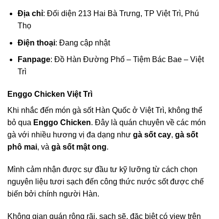
Địa chỉ
: Đối diện 213 Hai Bà Trưng, TP Việt Trì, Phú
Thọ
Điện thoại
: Đang cập nhật
Fanpage
: Đồ Hàn Đường Phố – Tiệm Bác Bae – Việt
Trì
Enggo Chicken Việt Trì
Khi nhắc đến món gà sốt Hàn Quốc ở Việt Trì, không thể
bỏ qua
Enggo Chicken
. Đây là quán chuyên về các món
gà với nhiều hương vị đa dạng như
gà sốt cay
,
gà sốt
phô mai
, và
gà sốt mật ong
.
Mình cảm nhận được sự đầu tư kỹ lưỡng từ cách chọn
nguyên liệu tươi sạch đến công thức nước sốt được chế
biến bởi chính người Hàn.
Không gian quán rộng rãi, sạch sẽ, đặc biệt có view trên