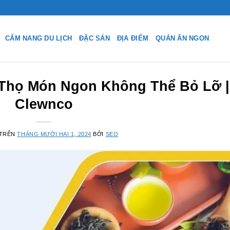
CẨM NANG DU LỊCH
ĐẶC SẢN
ĐỊA ĐIỂM
QUÁN ĂN NGON
 Thọ Món Ngon Không Thể Bỏ Lỡ |
Clewnco
 TRÊN
THÁNG MƯỜI HAI 1, 2024
BỞI
SEO