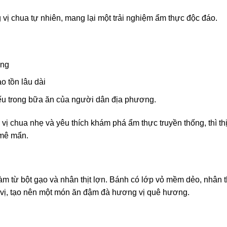
 vị chua tự nhiên, mang lại một trải nghiệm ẩm thực độc đáo.
ưng
o tồn lâu dài
ếu trong bữa ăn của người dân địa phương.
vị chua nhẹ và yêu thích khám phá ẩm thực truyền thống, thì thị
 mê mẩn.
m từ bột gạo và nhân thịt lợn. Bánh có lớp vỏ mềm dẻo, nhân t
 vị, tạo nên một món ăn đậm đà hương vị quê hương.