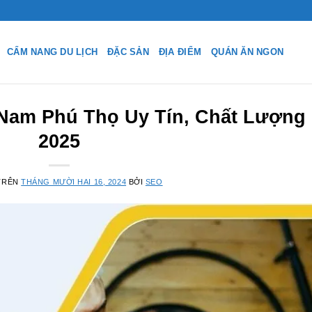
CẨM NANG DU LỊCH
ĐẶC SẢN
ĐỊA ĐIỂM
QUÁN ĂN NGON
 Nam Phú Thọ Uy Tín, Chất Lượng
2025
TRÊN
THÁNG MƯỜI HAI 16, 2024
BỞI
SEO