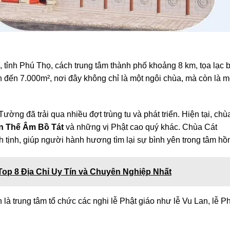
 tỉnh Phú Thọ, cách trung tâm thành phố khoảng 8 km, tọa lạc 
n đến 7.000m², nơi đây không chỉ là một ngôi chùa, mà còn là m
g đã trải qua nhiều đợt trùng tu và phát triển. Hiện tại, chùa
n Thế Âm Bồ Tát
và những vị Phật cao quý khác. Chùa Cát
 tịnh, giúp người hành hương tìm lại sự bình yên trong tâm hồ
Top 8 Địa Chỉ Uy Tín và Chuyên Nghiệp Nhất
là trung tâm tổ chức các nghi lễ Phật giáo như lễ Vu Lan, lễ P