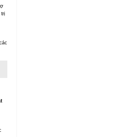
vợ
trị
 các
t
c