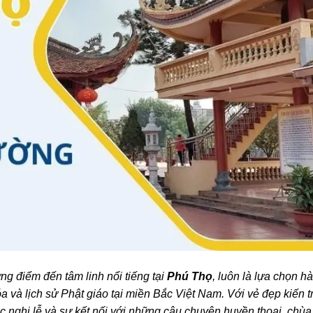
ững điểm đến tâm linh nổi tiếng tại
Phú Thọ
, luôn là lựa chọn h
a và lịch sử Phật giáo tại miền Bắc Việt Nam.
Với vẻ đẹp kiến t
c nghi lễ và sự kết nối với những câu chuyện huyền thoại, chùa