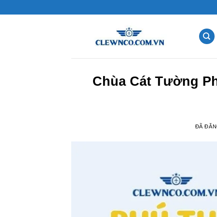
Chuyển
đến
nội
dung
Chùa Cát Tường Ph
ĐÃ ĐĂ