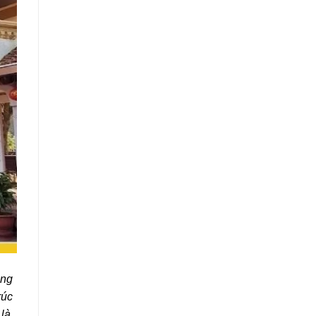
àng
rúc
 là