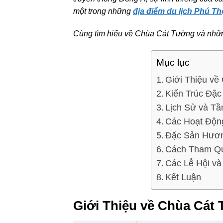
một trong những
địa điểm du lịch Phú Th
Cùng tìm hiểu về Chùa Cát Tường và những
Mục lục
Giới Thiệu v
Kiến Trúc Đặ
Lịch Sử và T
Các Hoạt Độn
Đặc Sản Hươn
Cách Tham Qu
Các Lễ Hội và
Kết Luận
Giới Thiệu về Chùa Cát