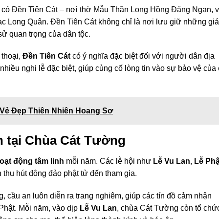
n có Đền Tiên Cát – nơi thờ Mẫu Thần Long Hồng Đăng Ngạn, 
Long Quân. Đền Tiên Cát không chỉ là nơi lưu giữ những giá 
 sử quan trọng của dân tộc.
 thoại,
Đền Tiên Cát
có ý nghĩa đặc biệt đối với người dân địa
nhiều nghi lễ đặc biệt, giúp củng cố lòng tin vào sự bảo vệ của
 Vẻ Đẹp Thiên Nhiên Hoang Sơ
 tại Chùa Cát Tường
oạt động tâm linh
mỗi năm. Các lễ hội như
Lễ Vu Lan
,
Lễ Phậ
 thu hút đông đảo phật tử đến tham gia.
 cầu an luôn diễn ra trang nghiêm, giúp các tín đồ cảm nhận
Phật. Mỗi năm, vào dịp
Lễ Vu Lan
, chùa Cát Tường còn tổ chứ