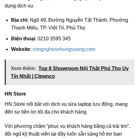
dụng dịch vụ.
Địa chỉ
: Ngõ 49, Đường Nguyễn Tất Thành, Phường
Thanh Miếu, TP. Việt Trì, Phú Thọ
Điện thoại
: 0210 3595 345
Website
:
congnghesohungvuong.com
Xem thêm:
Top 8 Showroom Nội Thất Phú Thọ Uy
Tín Nhất | Clewnco
HN Store
HN Store nổi bật với dịch vụ sửa laptop lưu động, mang
đến sự tiện lợi tối đa cho khách hàng.
Với phương châm “phục vụ khách hàng bằng cả trái tim”,
đội ngũ kỹ thuật viên tại đây luôn sẵn sàng hỗ trợ bạn