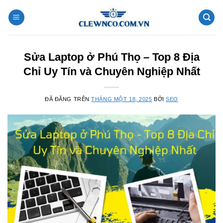
Chuyển
đến
nội
dung
Sửa Laptop ở Phú Thọ – Top 8 Địa
Chỉ Uy Tín và Chuyên Nghiệp Nhất
ĐÃ ĐĂNG TRÊN
THÁNG MỘT 18, 2025
BỞI
SEO