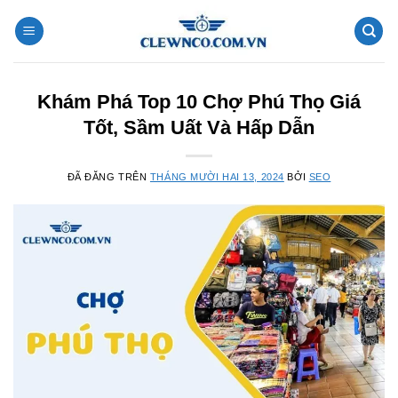
Chuyển
đến
nội
dung
Khám Phá Top 10 Chợ Phú Thọ Giá
Tốt, Sầm Uất Và Hấp Dẫn
ĐÃ ĐĂNG TRÊN
THÁNG MƯỜI HAI 13, 2024
BỞI
SEO