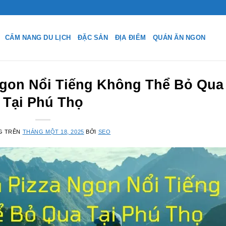
CẨM NANG DU LỊCH
ĐẶC SẢN
ĐỊA ĐIỂM
QUÁN ĂN NGON
Ngon Nổi Tiếng Không Thể Bỏ Qua
Tại Phú Thọ
G TRÊN
THÁNG MỘT 18, 2025
BỞI
SEO