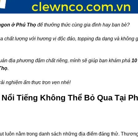
 ngon ở Phú Thọ
để thưởng thức cùng gia đình hay bạn bè?
a chất lượng với hương vị độc đáo, topping đa dạng và không 
quán địa phương đậm chất riêng, mình sẽ giúp bạn khám phá
10
 Thọ
.
rải nghiệm ẩm thực trọn vẹn nhé!
 Nổi Tiếng Không Thể Bỏ Qua Tại P
Hut luôn nằm trong danh sách những địa điểm đáng thử. Thươn