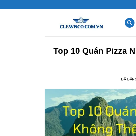
Chuyển
đến
nội
dung
Top 10 Quán Pizza 
ĐÃ ĐĂN