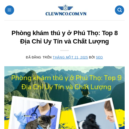
Chuyển
đến
nội
dung
Phòng khám thú y ở Phú Thọ: Top 8
Địa Chỉ Uy Tín và Chất Lượng
ĐÃ ĐĂNG TRÊN
THÁNG MỘT 21, 2025
BỞI
SEO