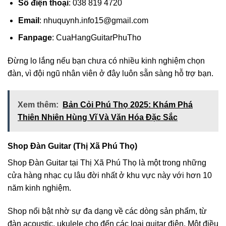
Số điện thoại
: 038 819 4720
Email
:
nhuquynh.info15@gmail.com
Fanpage
: CuaHangGuitarPhuTho
Đừng lo lắng nếu bạn chưa có nhiều kinh nghiệm chọn
đàn, vì đội ngũ nhân viên ở đây luôn sẵn sàng hỗ trợ bạn.
Xem thêm:
Bản Cỏi Phú Thọ 2025: Khám Phá
Thiên Nhiên Hùng Vĩ Và Văn Hóa Đặc Sắc
Shop Đàn Guitar (Thị Xã Phú Thọ)
Shop Đàn Guitar tại Thị Xã Phú Thọ là một trong những
cửa hàng nhạc cụ lâu đời nhất ở khu vực này với hơn 10
năm kinh nghiệm.
Shop nổi bật nhờ sự đa dạng về các dòng sản phẩm, từ
đàn acoustic, ukulele cho đến các loại guitar điện. Một điều