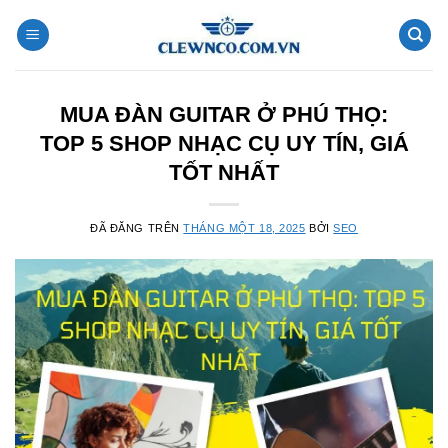
Chuyển
đến
nội
dung
MUA ĐÀN GUITAR Ở PHÚ THỌ:
TOP 5 SHOP NHẠC CỤ UY TÍN, GIÁ
TỐT NHẤT
ĐÃ ĐĂNG TRÊN
THÁNG MỘT 18, 2025
BỞI
SEO