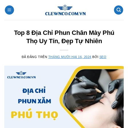
Chuyển
đến
nội
dung
Top 8 Địa Chỉ Phun Chân Mày Phú
Thọ Uy Tín, Đẹp Tự Nhiên
ĐÃ ĐĂNG TRÊN
THÁNG MƯỜI HAI 16, 2024
BỞI
SEO