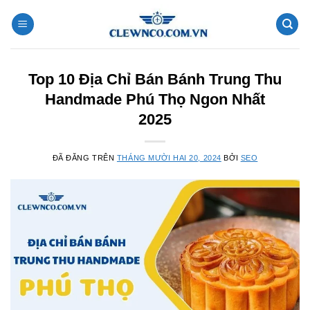
Chuyển
đến
nội
dung
Top 10 Địa Chỉ Bán Bánh Trung Thu
Handmade Phú Thọ Ngon Nhất
2025
ĐÃ ĐĂNG TRÊN
THÁNG MƯỜI HAI 20, 2024
BỞI
SEO